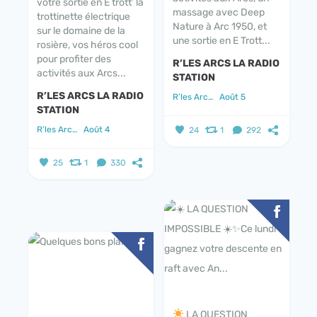
votre sortie en E trott’ la
massage avec Deep
trottinette électrique
Nature à Arc 1950, et
sur le domaine de la
une sortie en E Trott...
rosière, vos héros cool
pour profiter des
R’LES ARCS LA RADIO
activités aux Arcs...
STATION
R’LES ARCS LA RADIO
R’les Arcs la radio station
Août 5
STATION
R’les Arcs la radio station
Août 4
24
1
292
25
1
330
LA QUESTION