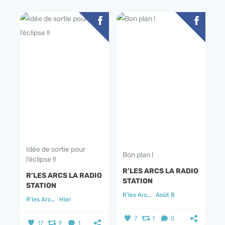
Idée de sortie pour
Bon plan !
l’éclipse !!
R’LES ARCS LA RADIO
R’LES ARCS LA RADIO
STATION
STATION
R’les Arcs la radio station
Août 8
R’les Arcs la radio station
Hier
7
1
0
17
9
1