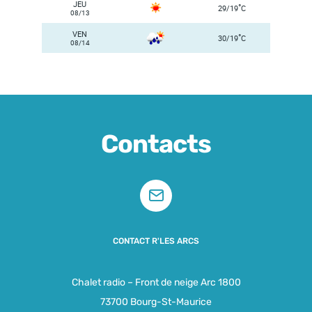
JEU
°
29/19
C
08/13
VEN
°
30/19
C
08/14
Contacts
CONTACT R'LES ARCS
Chalet radio – Front de neige Arc 1800
73700 Bourg-St-Maurice