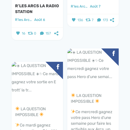
R’LES ARCS LA RADIO
R’les Arcs la radio station
Août 7
STATION
R’les Arcs la radio station
Août 6
136
7
173
16
0
157
LA QUESTION
IMPOSSIBLE
LA QUESTION
Ce mercredi gagnez
IMPOSSIBLE
votre pass Hero d’une
semaine pour faire les
Ce mardi gagnez
activités aux Arcs, un