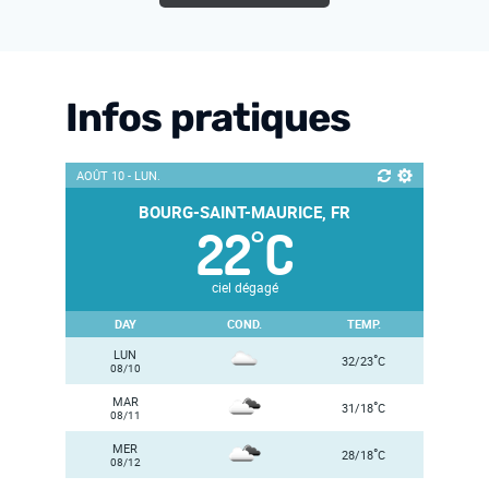
Infos pratiques
AOÛT 10 - LUN.
BOURG-SAINT-MAURICE, FR
22
C
°
ciel dégagé
DAY
COND.
TEMP.
LUN
°
32/23
C
08/10
MAR
°
31/18
C
08/11
MER
°
28/18
C
08/12