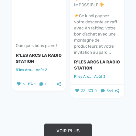
IMPOSSIBLE
Ce lundi gagnez
votre descente en raft
avec An rafting, votre
bon d’achat avec une
montagne de
Quelques bons plans !
producteurs et votre
invitation au parc...
R’LES ARCS LA RADIO
STATION
R’LES ARCS LA RADIO
STATION
R’les Arcs la radio station
Août 2
R’les Arcs la radio station
Août 3
6
1
0
33
0
364
VOIR PLUS