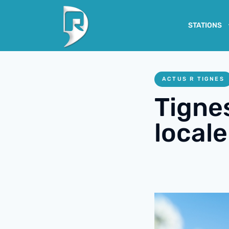
STATIONS
ACTUS R TIGNES
Tignes
local