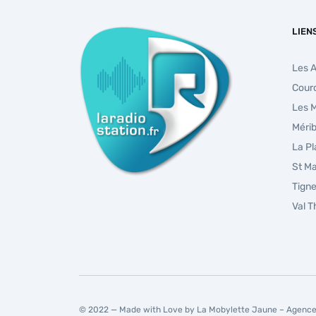
LIEN
Les 
Cour
Les 
Mérib
La P
St Ma
Tign
Val 
© 2022 — Made with Love by La Mobylette Jaune –
Agence