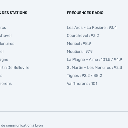
S DES STATIONS
FRÉQUENCES RADIO
Arcs
Les Arcs – La Rosière : 93.4
chevel
Courchevel : 93.2
Menuires
Méribel : 98.9
el
Moutiers : 97.9
lagne
La Plagne – Aime : 101.5 / 94.9
rtin De Belleville
St Martin – Les Menuires : 92.3
es
Tignes : 92.2 / 88.2
Thorens
Val Thorens : 101
 de communication à Lyon