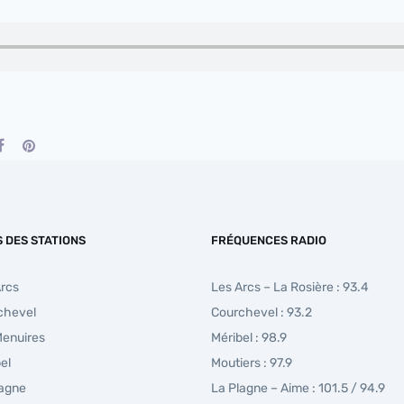
S DES STATIONS
FRÉQUENCES RADIO
Arcs
Les Arcs – La Rosière : 93.4
chevel
Courchevel : 93.2
Menuires
Méribel : 98.9
el
Moutiers : 97.9
lagne
La Plagne – Aime : 101.5 / 94.9