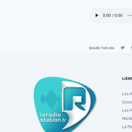
SHARE THIS ON:
LIEN
Les 
Cour
Les 
Mérib
La P