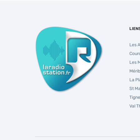
LIEN
Les 
Cour
Les 
Mérib
La P
St Ma
Tign
Val 