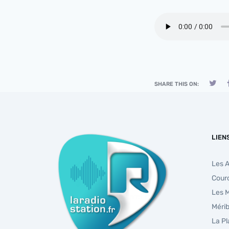
SHARE THIS ON:
LIEN
Les 
Cour
Les 
Mérib
La P