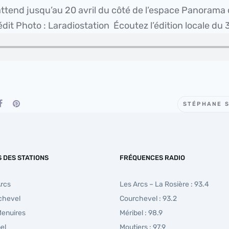
ttend jusqu’au 20 avril du côté de l’espace Panorama 
dit Photo : Laradiostation Écoutez l’édition locale du 3
STÉPHANE 
S DES STATIONS
FRÉQUENCES RADIO
Arcs
Les Arcs – La Rosière : 93.4
chevel
Courchevel : 93.2
Menuires
Méribel : 98.9
el
Moutiers : 97.9