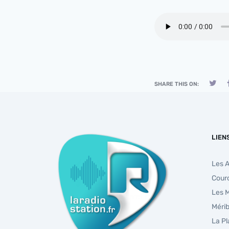
SHARE THIS ON:
LIEN
Les 
Cour
Les 
Mérib
La P