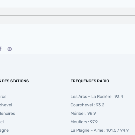
S DES STATIONS
FRÉQUENCES RADIO
Arcs
Les Arcs – La Rosière : 93.4
chevel
Courchevel : 93.2
Menuires
Méribel : 98.9
el
Moutiers : 97.9
lagne
La Plagne – Aime : 101.5 / 94.9