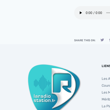
SHARE THIS ON:
LIEN
Les 
Cour
Les 
Mérib
La P