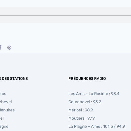
S DES STATIONS
FRÉQUENCES RADIO
Arcs
Les Arcs – La Rosière : 93.4
chevel
Courchevel : 93.2
Menuires
Méribel : 98.9
el
Moutiers : 97.9
lagne
La Plagne – Aime : 101.5 / 94.9