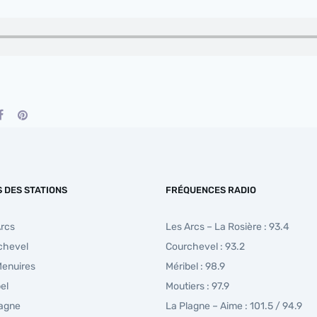
S DES STATIONS
FRÉQUENCES RADIO
Arcs
Les Arcs – La Rosière : 93.4
chevel
Courchevel : 93.2
Menuires
Méribel : 98.9
el
Moutiers : 97.9
lagne
La Plagne – Aime : 101.5 / 94.9