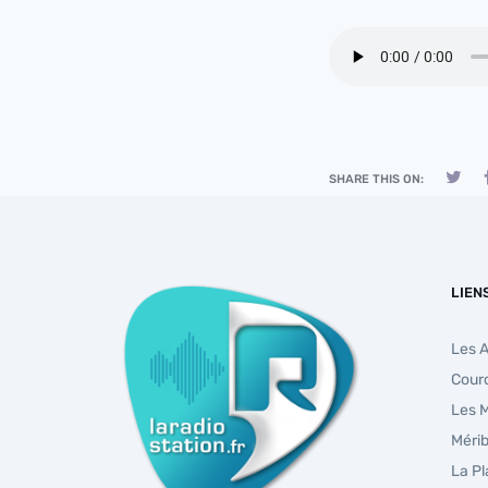
SHARE THIS ON:
LIEN
Les 
Cour
Les 
Mérib
La P