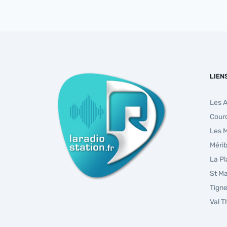
LIEN
Les 
Cour
Les 
Mérib
La P
St Ma
Tign
Val 