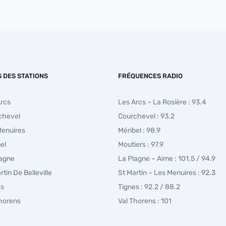
S DES STATIONS
FRÉQUENCES RADIO
Arcs
Les Arcs – La Rosière : 93.4
chevel
Courchevel : 93.2
Menuires
Méribel : 98.9
el
Moutiers : 97.9
lagne
La Plagne – Aime : 101.5 / 94.9
rtin De Belleville
St Martin – Les Menuires : 92.3
es
Tignes : 92.2 / 88.2
Thorens
Val Thorens : 101