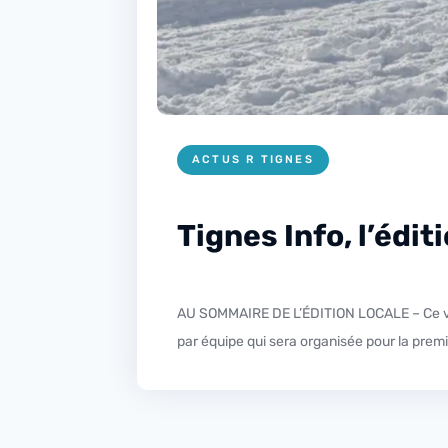
ACTUS R TIGNES
Tignes Info, l’édi
AU SOMMAIRE DE L’ÉDITION LOCALE – Ce vendredi dans l’édition locale Douglas Favre nous en dit plus sur les 12h du lac gelé de Tignes, une course en relais
par équipe qui sera organisée pour la premi