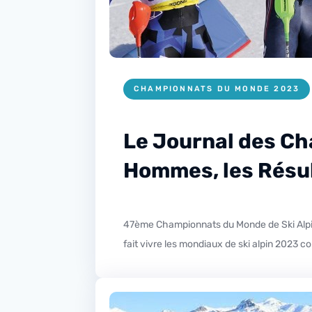
CHAMPIONNATS DU MONDE 2023
Le Journal des Ch
Hommes, les Résu
47ème Championnats du Monde de Ski Alpin Courchevel-Méribel 2023 : Slalom Hommes, les Résultats Jusqu’au 19 février prochain, R’La Radio Station vous
fait vivre les mondiaux de ski alpin 2023 c