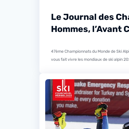
Le Journal des Ch
Hommes, l’Avant 
47ème Championnats du Monde de Ski Alpin Courchevel-Méribel 2023 : Slalom Hommes, l’Avant Course Jusqu’au 19 février prochain, R’La Radio Station
vous fait vivre les mondiaux de ski alpin 2