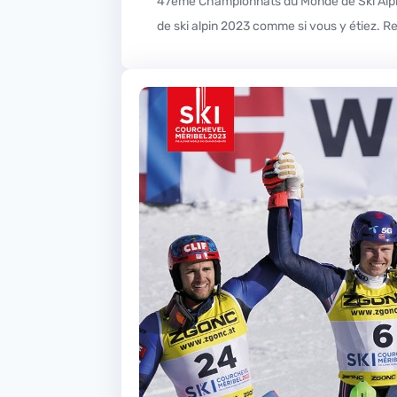
47ème Championnats du Monde de Ski Alpin Courchevel-Méribel 2023 : le Bilan Jusqu’au 19 février prochain, R’La Radio Station vous fait vivre les mondiaux
de ski alpin 2023 comme si vous y étiez. R