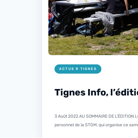
ACTUS R TIGNES
Tignes Info, l’édi
3 Août 2022 AU SOMMAIRE DE L’ÉDITION LOCALE – Ce Mercredi dans l’édition locale gros plan avec Stéphane Chevalier sur la Dream Tignes, l’association du
personnel de la STGM, qui organise ce sam