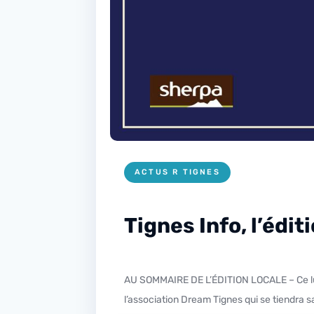
ACTUS R TIGNES
Tignes Info, l’édit
AU SOMMAIRE DE L’ÉDITION LOCALE – Ce lundi dans l’édition locale gros plan sur l’un des temps fort de la semaine à Tignes : le Dream Pétanque Day de
l’association Dream Tignes qui se tiendra 