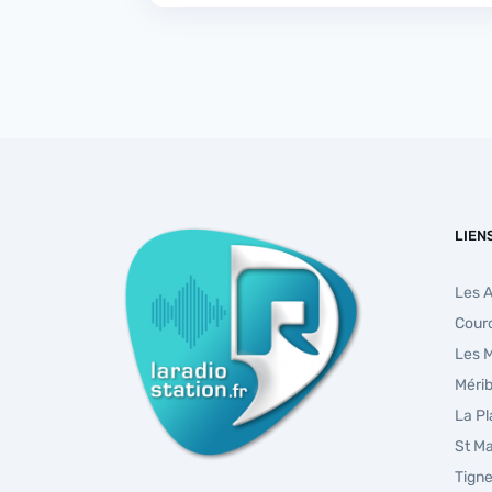
LIEN
Les 
Cour
Les 
Mérib
La P
St Ma
Tign