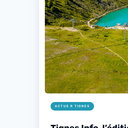
ACTUS R TIGNES
Tignes Info, l’édi