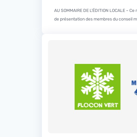
AU SOMMAIRE DE L’ÉDITION LOCALE – Ce mardi dans votre édition locale rencontre avec Olivier Duch, premier adjoint au Maire, dans le cadre de nos sujets
de présentation des membres du conseil mun