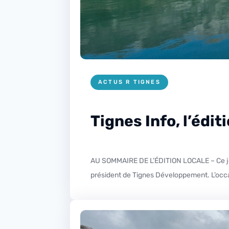
ACTUS R TIGNES
Tignes Info, l’édit
AU SOMMAIRE DE L’ÉDITION LOCALE – Ce jeudi dans votre édition locale troisième partie de notre entretien avec Olivier Duch, premier adjoint au maire et
président de Tignes Développement. L’occas