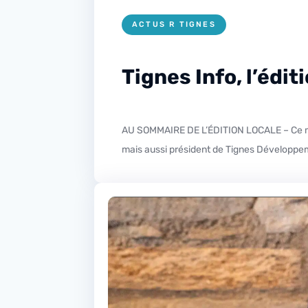
ACTUS R TIGNES
Tignes Info, l’édit
AU SOMMAIRE DE L’ÉDITION LOCALE – Ce mercredi dans votre édition locale seconde partie de notre entretien avec Olivier Duch, premier adjoint au maire
mais aussi président de Tignes Développeme