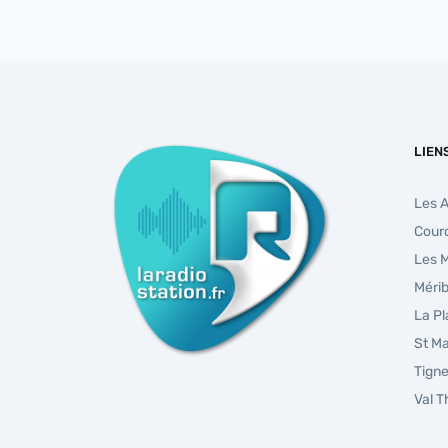
LIEN
Les 
Cour
Les 
Mérib
La P
St Ma
Tign
Val 