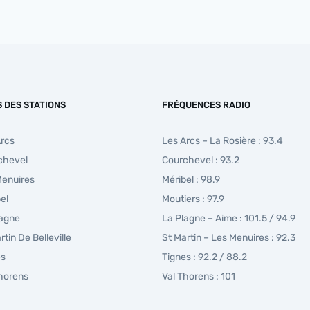
S DES STATIONS
FRÉQUENCES RADIO
Arcs
Les Arcs – La Rosière : 93.4
chevel
Courchevel : 93.2
Menuires
Méribel : 98.9
el
Moutiers : 97.9
lagne
La Plagne – Aime : 101.5 / 94.9
rtin De Belleville
St Martin – Les Menuires : 92.3
es
Tignes : 92.2 / 88.2
Thorens
Val Thorens : 101