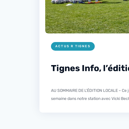
ACTUS R TIGNES
Tignes Info, l’édi
AU SOMMAIRE DE L’ÉDITION LOCALE – Ce jeudi dans l’édition locale retour sur le stage de préparation de la section féminine de l’Olympique Lyonnais cette
semaine dans notre station avec Vicki Bech