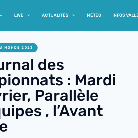
MÉTÉO
INFOS VALL
LIVE
ACTUALITÉS
U MONDE 2023
urnal des
ionnats : Mardi
rier, Parallèle
uipes , l’Avant
e