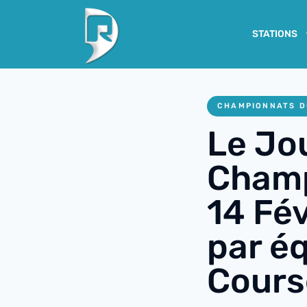
STATIONS
CHAMPIONNATS D
Le Jo
Champ
14 Fév
par éq
Cours