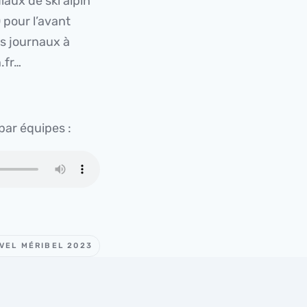
iaux de ski alpin
 pour l’avant
es journaux à
.fr…
par équipes :
VEL MÉRIBEL 2023