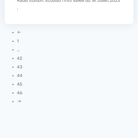
Radio Station. Écoutez l’Info Vallée du 18 Juillet 2023
:
1
…
42
43
44
45
46