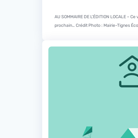
AU SOMMAIRE DE L’ÉDITION LOCALE – Ce vendredi dans l’édition locale gros plan sur le recensement de la population qui est en cours jusqu’au 17 février
prochain… Crédit Photo : Mairie-Tignes Écou