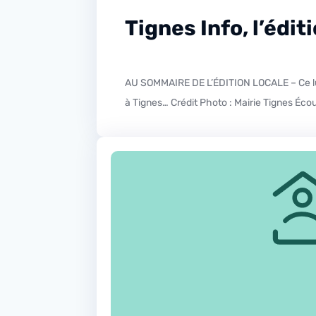
Tignes Info, l’édi
AU SOMMAIRE DE L’ÉDITION LOCALE – Ce lundi dans l’édition locale gros plan sur le recensement de la population qui se poursuit jusqu’au 17 février prochain
à Tignes… Crédit Photo : Mairie Tignes Écou