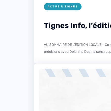
ACTUS R TIGNES
Tignes Info, l’édi
AU SOMMAIRE DE L’ÉDITION LOCALE – Ce mardi dans l’édition locale gros plan sur le recensement de la population qui débute ce vendredi à Tignes, plus de
précisions avec Delphine Desmaisons respon